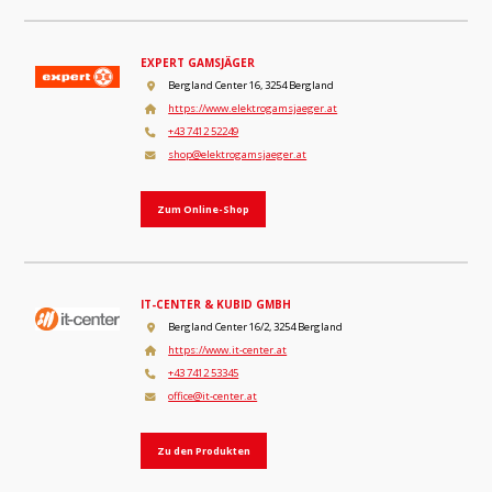
EXPERT GAMSJÄGER
Bergland Center 16, 3254 Bergland
https://www.elektrogamsjaeger.at
+43 7412 52249
shop@elektrogamsjaeger.at
Zum Online-Shop
IT-CENTER & KUBID GMBH
Bergland Center 16/2, 3254 Bergland
https://www.it-center.at
+43 7412 53345
office@it-center.at
Zu den Produkten