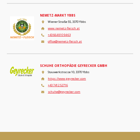
NEMETZ-MARKT YBBS
Wiener Straße 55, 3370 Ybbs
www.nemetz-fleisch.at
+43 664 810 94 63
office@nemetz-fleisch.at
SCHUHE ORTHOPÄDIE GEYRECKER GMBH
Stauwerkstrasse 10, 3370 Ybbs
https://www.geyrecker.com
+43 7412 52716
schuhe@geyrecker.com