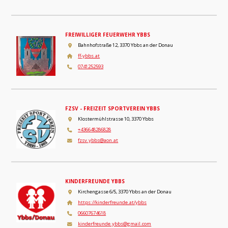
FREIWILLIGER FEUERWEHR YBBS
Bahnhofstraße 12, 3370 Ybbs an der Donau
ff-ybbs.at
0741252593
FZSV - FREIZEIT SPORTVEREIN YBBS
Klostermühlstrasse 10, 3370 Ybbs
+436648286828
fzsv.ybbs@aon.at
KINDERFREUNDE YBBS
Kirchengasse 6/5, 3370 Ybbs an der Donau
https://kinderfreunde.at/ybbs
06607674618
kinderfreunde.ybbs@gmail.com