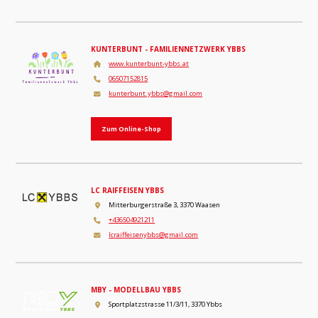
KUNTERBUNT - FAMILIENNETZWERK YBBS
www.kunterbunt-ybbs.at
06507152815
kunterbunt.ybbs@gmail.com
Zum Online-Shop
LC RAIFFEISEN YBBS
Mitterburgerstraße 3, 3370 Waasen
+436504921211
lcraiffeisenybbs@gmail.com
MBY - MODELLBAU YBBS
Sportplatzstrasse 11/3/11, 3370 Ybbs