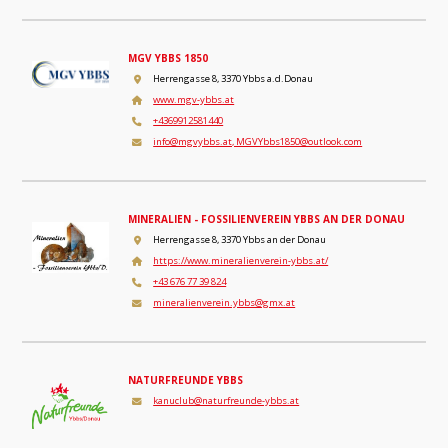
MGV YBBS 1850
Herrengasse 8, 3370 Ybbs a.d.Donau
www.mgv-ybbs.at
+4369912581440
info@mgvybbs.at, MGVYbbs1850@outlook.com
MINERALIEN - FOSSILIENVEREIN YBBS AN DER DONAU
Herrengasse 8, 3370 Ybbs an der Donau
https://www.mineralienverein-ybbs.at/
+43 676 77 39 824
mineralienverein.ybbs@gmx.at
NATURFREUNDE YBBS
kanuclub@naturfreunde-ybbs.at