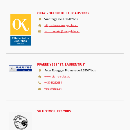
OKAY - OFFENE KULTUR AUS YBBS
Sandtorgasse 3, 3370 Ybbs
https://www.okay-ybbs.at
kulturverein@okay-ybbs.at
PFARRE YBBS "ST. LAURENTIUS"
Peter Rosegger Promenade 5, 3370 Ybbs
www.pfarre-ybbs.at
+43741252654
ybbs@dsp.at
SU HOTVOLLEYS YBBS