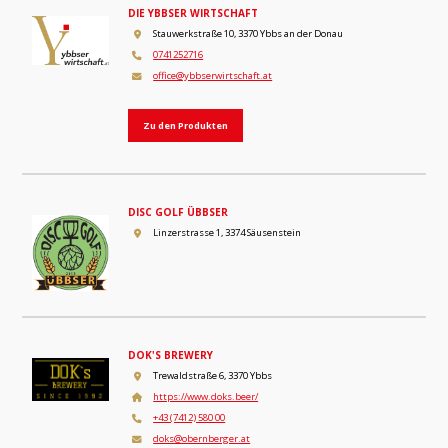
DIE YBBSER WIRTSCHAFT
Stauwerkstraße 10, 3370 Ybbs an der Donau
0741252716
office@ybbserwirtschaft.at
Zu den Produkten
DISC GOLF ÜBBSER
Linzerstrasse 1, 3374 Säusenstein
DOK'S BREWERY
Trewaldstraße 6, 3370 Ybbs
https://www.doks.beer/
+43 (7412) 580 00
doks@obernberger.at