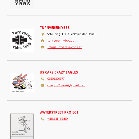
TURNVEREIN YBBS
Schulring 3, 3370 Ybbs an der Donau
turnverein-ybbs.at
info@turnverein-ybbs.at
US CARS CRAZY EAGLES
06605299377
chevyzr2blazer@gmail.com
WATERSTREET PROJECT
‭+436641115469‬